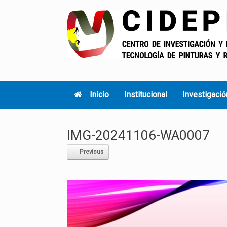
Skip
to
content
Inicio
Institucional
Investigació
IMG-20241106-WA0007
← Previous