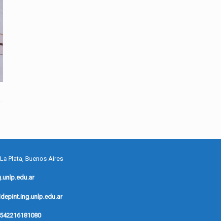
 La Plata, Buenos Aires
.unlp.edu.ar
depint.ing.unlp.edu.ar
542216181080