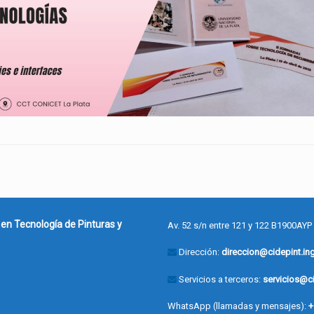
 en Tecnología de Pinturas y
Av. 52 s/n entre 121 y 122 B1900AYP
Dirección:
direccion@cidepint.ing
Servicios a terceros:
servicios@ci
WhatsApp (llamadas y mensajes):
+