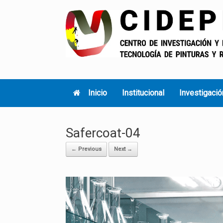
Skip
to
content
Inicio
Institucional
Investigació
Safercoat-04
← Previous
Next →