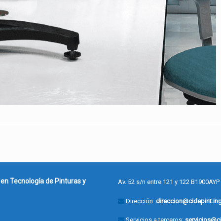
 en Tecnología de Pinturas y
Av. 52 s/n entre 121 y 122 B1900AYP
Dirección:
direccion@cidepint.ing
Servicios a terceros:
servicios@ci