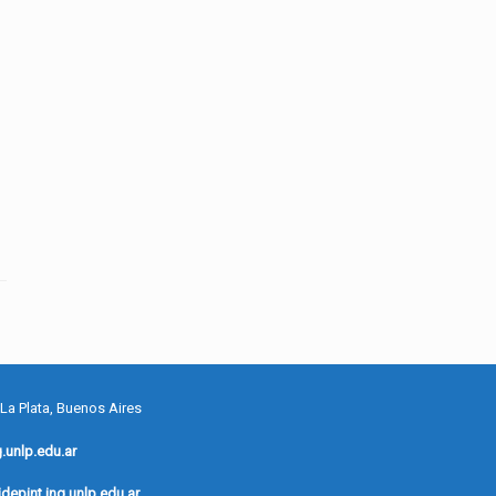
 La Plata, Buenos Aires
.unlp.edu.ar
depint.ing.unlp.edu.ar