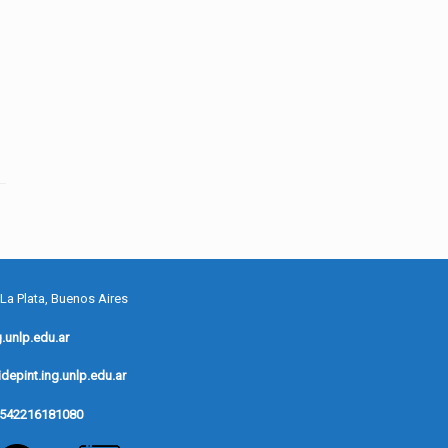
 La Plata, Buenos Aires
.unlp.edu.ar
depint.ing.unlp.edu.ar
542216181080