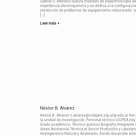
Gabriel O. Mendivil realiza medidas de espectroscopia d
impedancia electroquímica y se dedica a la configuració
resolución de problemas de equipamiento relacionado 
[…]
Leer más
Néstor B. Alvarez
Néstor B. Alvarez n.alvarez@cidepint.ing.unlp.edu.ar Rol
la unidad de investigación: Personal técnico CICPBA (le
Grado académico: Técnico químico Biografía Integrante 
áreas Asistencia Técnica al Sector Productivo y Laborato
Intemperismo Natural y Acelerado, donde desarrolla act