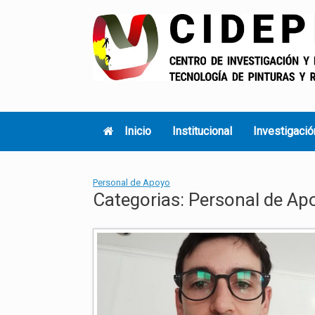
Skip
to
content
Inicio
Institucional
Investigació
Personal de Apoyo
Categorias: Personal de Ap