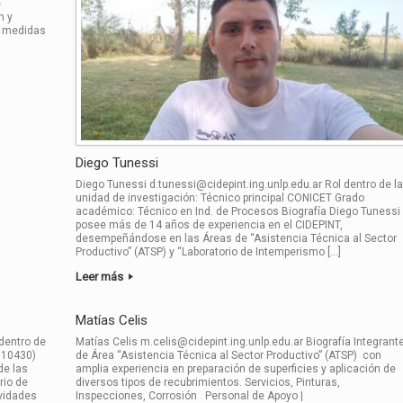
e
n y
a medidas
Diego Tunessi
Diego Tunessi d.tunessi@cidepint.ing.unlp.edu.ar Rol dentro de la
unidad de investigación: Técnico principal CONICET Grado
académico: Técnico en Ind. de Procesos Biografía Diego Tunessi
posee más de 14 años de experiencia en el CIDEPINT,
desempeñándose en las Áreas de “Asistencia Técnica al Sector
Productivo” (ATSP) y “Laboratorio de Intemperismo […]
Leer más
Matías Celis
 dentro de
Matías Celis m.celis@cidepint.ing.unlp.edu.ar Biografía Integrant
y 10430)
de Área “Asistencia Técnica al Sector Productivo” (ATSP) con
de las
amplia experiencia en preparación de superficies y aplicación de
rio de
diversos tipos de recubrimientos. Servicios, Pinturas,
ividades
Inspecciones, Corrosión Personal de Apoyo |