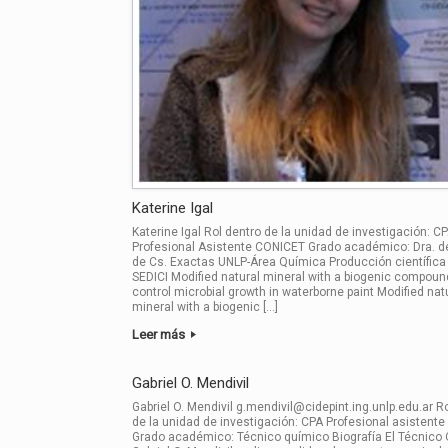
Katerine Igal
Katerine Igal Rol dentro de la unidad de investigación: C
Profesional Asistente CONICET Grado académico: Dra. de
de Cs. Exactas UNLP-Área Química Producción científica
SEDICI Modified natural mineral with a biogenic compoun
control microbial growth in waterborne paint Modified nat
mineral with a biogenic […]
Leer más
Gabriel O. Mendivil
Gabriel O. Mendivil g.mendivil@cidepint.ing.unlp.edu.ar R
de la unidad de investigación: CPA Profesional asistent
Grado académico: Técnico químico Biografía El Técnico