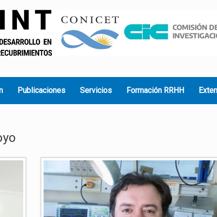
n
Publicaciones
Servicios
Formación RRHH
Exte
oyo