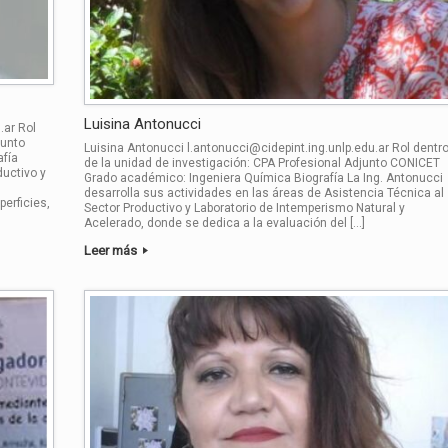
Luisina Antonucci
.ar Rol
junto
Luisina Antonucci l.antonucci@cidepint.ing.unlp.edu.ar Rol dentr
afía
de la unidad de investigación: CPA Profesional Adjunto CONICET
ductivo y
Grado académico: Ingeniera Química Biografía La Ing. Antonucci
desarrolla sus actividades en las áreas de Asistencia Técnica al
perficies,
Sector Productivo y Laboratorio de Intemperismo Natural y
Acelerado, donde se dedica a la evaluación del […]
Leer más