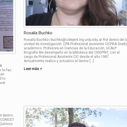
Rosalía Buchko
Rosalía Buchko r.buchko@cidepint.ing.unlp.edu.ar Rol dentro de l
unidad de investigación: CPA Profesional asistente CICPBA Grado
académico: Profesora en Ciencias de la Educación, UCALP
Biografía Me desempeño en la biblioteca del CIDEPINT, con el
cargo de Profesional Asistente CIC desde el año 1987.
Actualmente realizo y actualizo el Sector […]
PA
Leer más
 la Fac.
 en
d to
ural
ol dentro
e CONICET
 Químico