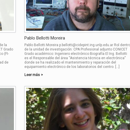
Pablo Bellotti Moreira
de la
Pablo Bellotti Moreira p.bellotti@cidepint.ing.unlp.edu.ar Rol dentr
ET Grado
de la unidad de investigación: CPA Profesional adjunto CONICET
o (FI-
Grado académico: Ingeniero electrónico Biografía El Ing. Bellotti
es el Responsable del área “Asistencia técnica en electrónica”
dad de
donde se ha realizado el mantenimiento y reparación del
equipamiento electrónico de los laboratorios del centro. […]
Leer más