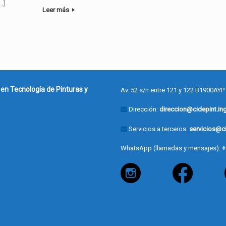
…]
Leer más
 en Tecnología de Pinturas y
Av. 52 s/n entre 121 y 122 B1900AYP
Dirección:
direccion@cidepint.ing
Servicios a terceros:
servicios@ci
WhatsApp (llamadas y mensajes):
+