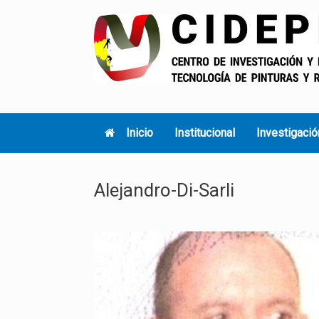
Skip
to
content
Inicio
Institucional
Investigació
Alejandro-Di-Sarli