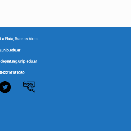
 La Plata, Buenos Aires
.unlp.edu.ar
depint.ing.unlp.edu.ar
542216181080