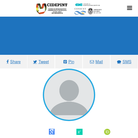
Share
Tweet
Pin
Mail
SMS