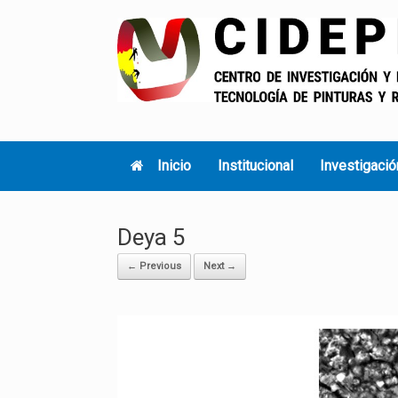
Skip
to
content
Inicio
Institucional
Investigació
Deya 5
← Previous
Next →